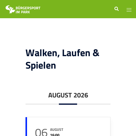
Zum
Suche
Men
Inhalt
ums
springen
Walken, Laufen &
Spielen
AUGUST 2026
06
AUGUST
16:00