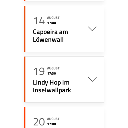
14
AUGUST
17:00
Capoeira am
Löwenwall
19
AUGUST
17:30
Lindy Hop im
Inselwallpark
20
AUGUST
17:00