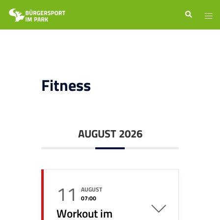
Zum
Suche
Men
Inhalt
ums
springen
Fitness
AUGUST 2026
11
AUGUST
07:00
Workout im