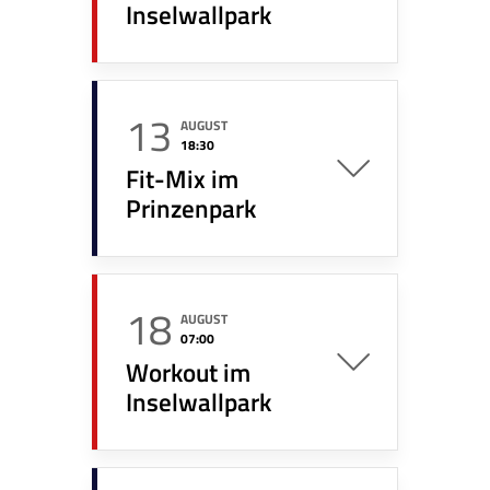
Inselwallpark
13
AUGUST
18:30
Fit-Mix im
Prinzenpark
18
AUGUST
07:00
Workout im
Inselwallpark