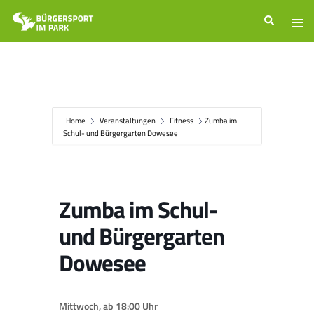
Zum
Suche
Men
Inhalt
ums
springen
Home
Veranstaltungen
Fitness
Zumba im
Schul- und Bürgergarten Dowesee
Zumba im Schul-
und Bürgergarten
Dowesee
Mittwoch, ab 18:00 Uhr