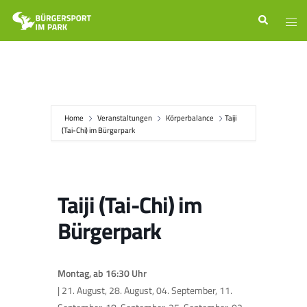
Zum
Suche
Men
Inhalt
ums
springen
Home
Veranstaltungen
Körperbalance
Taiji
(Tai-Chi) im Bürgerpark
Taiji (Tai-Chi) im
Bürgerpark
Montag, ab 16:30 Uhr
| 21. August, 28. August, 04. September, 11.