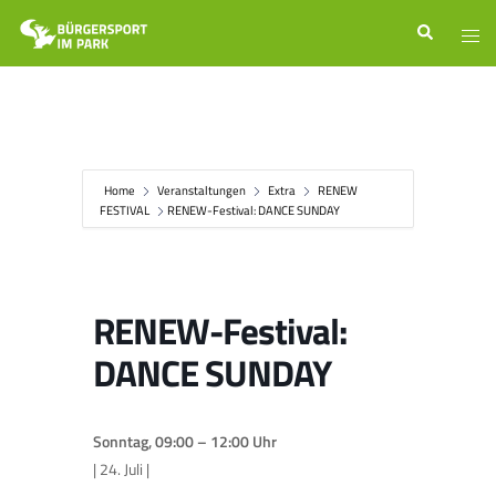
Zum
Suche
Men
Inhalt
ums
springen
Home
Veranstaltungen
Extra
RENEW
FESTIVAL
RENEW-Festival: DANCE SUNDAY
RENEW-Festival:
DANCE SUNDAY
Sonntag, 09:00 – 12:00 Uhr
| 24. Juli |