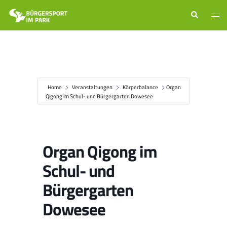
Zum
Suche
Men
Inhalt
ums
springen
Home
Veranstaltungen
Körperbalance
Organ
Qigong im Schul- und Bürgergarten Dowesee
Organ Qigong im
Schul- und
Bürgergarten
Dowesee