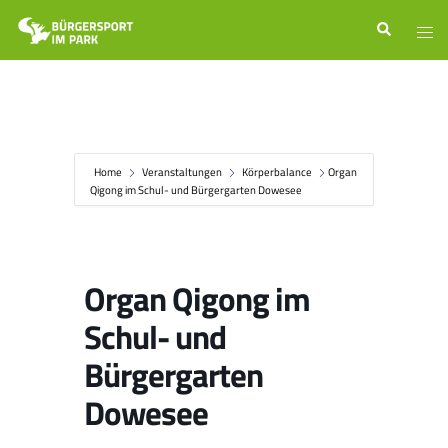
Zum
Suche
Men
Inhalt
ums
springen
Home
Veranstaltungen
Körperbalance
Organ
Qigong im Schul- und Bürgergarten Dowesee
Organ Qigong im
Schul- und
Bürgergarten
Dowesee