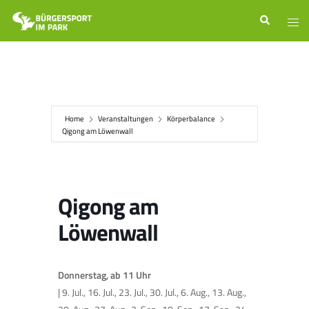
Zum
Suche
Men
Inhalt
ums
springen
Home
Veranstaltungen
Körperbalance
Qigong am Löwenwall
Qigong am
Löwenwall
Donnerstag, ab 11 Uhr
| 9. Jul., 16. Jul., 23. Jul., 30. Jul., 6. Aug., 13. Aug.,