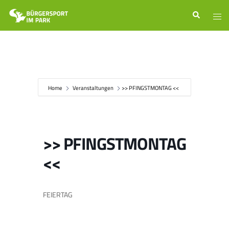
Zum
Suche
Men
Inhalt
ums
springen
Home
Veranstaltungen
>> PFINGSTMONTAG <<
>> PFINGSTMONTAG
<<
FEIERTAG