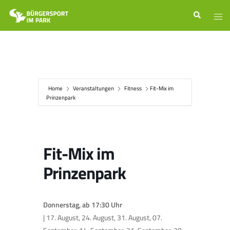
Zum
Suche
Men
Inhalt
ums
springen
Home
Veranstaltungen
Fitness
Fit-Mix im
Prinzenpark
Fit-Mix im
Prinzenpark
Donnerstag, ab 17:30 Uhr
| 17. August, 24. August, 31. August, 07.