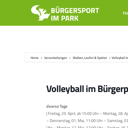
Zum
Inhalt
H
springen
Home
Veranstaltungen
Walken, Laufen & Spielen
Volleyball 
Volleyball im Bürger
diverse Tage
| Freitag, 25. April, ab 15:00 Uhr – Montag, 28. A
– Donnerstag, 01. Mai, 11:00 Uhr – Samstag, 03.
Uhr – Montag, 12. Mai, 12:00 Uhr – Freitag, 16. 